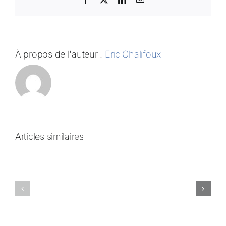
À propos de l'auteur :
Eric Chalifoux
Articles similaires
IN
IN
MEMORIAM
MEMORIAM
–
–
Camil
Daniel
Guy
Chevrier
(1940-
(1950-