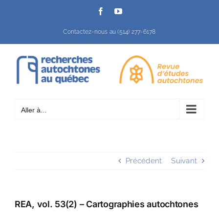
Passer
Facebook
YouTube
au
contenu
Contactez-nous au (514) 277-6178
Aller à...
Précédent
Suivant
REA, vol. 53(2) – Cartographies autochtones