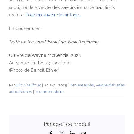
séminaire ont été retranscrits dans une volonté de
souligner la vivacité des savoirs issus de traditions
orales.
Pour en savoir davantage…
En couverture :
Truth on the Land, New Life, New Beginning
Œuvre de Wayne McKenzie, 2023
Acrylique sur bois, 51 x 41 cm
(Photo de Benoit Éthier)
Par
Eric Chalifoux
|
10 avril 2025
|
Nouveautés
,
Revue d'études
autochtones
|
0 commentaire
Partagez ce produit
Facebook
X
LinkedIn
Email