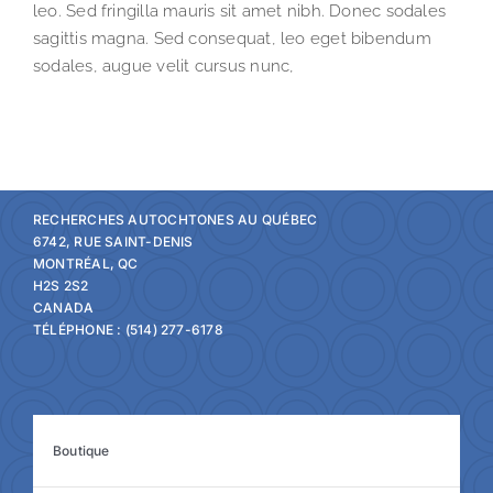
leo. Sed fringilla mauris sit amet nibh. Donec sodales
sagittis magna. Sed consequat, leo eget bibendum
sodales, augue velit cursus nunc,
RECHERCHES AUTOCHTONES AU QUÉBEC
6742, RUE SAINT-DENIS
MONTRÉAL, QC
H2S 2S2
CANADA
TÉLÉPHONE : (514) 277-6178
Boutique