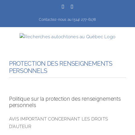
Passer
Facebook
YouTube
au
contenu
Contactez-nous au (514) 277-6178
PROTECTION DES RENSEIGNEMENTS
PERSONNELS
Politique sur la protection des renseignements
personnels
AVIS IMPORTANT CONCERNANT LES DROITS
D’AUTEUR