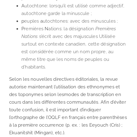
A
utochtone: lorsqu’il est utilisé comme adjectif,
autochtone garde la minuscule ;
p
euples
a
utochtones: avec des minuscules ;
P
remières
N
ations: la désignation
Premières
Nations
s’écrit avec des majuscules Utilisée
surtout en contexte canadien, cette désignation
est considérée comme un nom propre, au
même titre que les noms de peuples ou
d’habitants.
Selon les nouvelles directives éditoriales, la revue
autorise maintenant l’utilisation des ethnonymes et
des toponymes selon lesmodes de transcription en
cours dans les différentes communautés. Afin d’éviter
toute confusion, il est important d’indiquer
l’orthographe de l’OQLF en français entre parenthèses
à la première occurrence (p. ex. : les Eeyouch (Cris) ;
Ekuanitshit (Mingan), etc.).