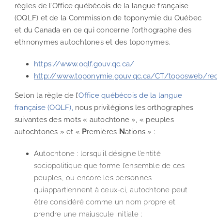
règles de l’Office québécois de la langue française
(OQLF) et de la Commission de toponymie du Québec
et du Canada en ce qui concerne l’orthographe des
ethnonymes autochtones et des toponymes.
https://www.oqlf.gouv.qc.ca/
http://www.toponymie.gouv.qc.ca/CT/toposweb/re
Selon la règle de l’
Office québécois de la langue
française (OQLF),
nous privilégions les orthographes
suivantes des mots « autochtone », « peuples
autochtones » et «
P
remières
N
ations » :
A
utochtone : lorsqu’il désigne l’entité
sociopolitique que forme l’ensemble de ces
peuples, ou encore les personnes
quiappartiennent à ceux-ci, autochtone peut
être considéré comme un nom propre et
prendre une majuscule initiale ;