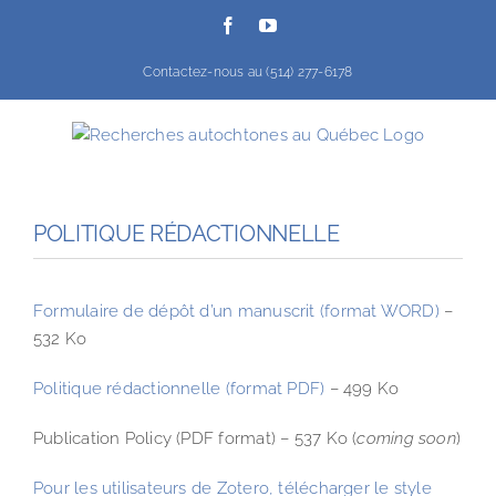
Passer
Facebook
YouTube
au
contenu
Contactez-nous au (514) 277-6178
POLITIQUE RÉDACTIONNELLE
Formulaire de dépôt d’un manuscrit (format WORD)
–
532 Ko
Politique rédactionnelle (format PDF)
– 499 Ko
Publication Policy (PDF format) – 537 Ko (
coming soon
)
Pour les utilisateurs de Zotero, télécharger le style