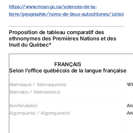
https://www.rncan.gc.ca/sciences-de-la-
terre/geographie/noms-de-lieux-autochtones/19740
Proposition de tableau comparatif des
ethnonymes des Premières Nations
et des
Inuit du Québec*
FRANÇAIS
Selon l’office québécois de la langue française
Abénaquis / Abénaquise(s)
W8
Abénakis / Abénakise(s)
Anichinabé(s)
Ani
Algonquin(s) / Algonquine(s)
An