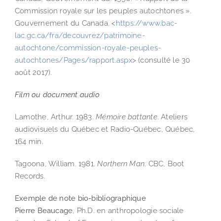
Commission royale sur les peuples autochtones ».
Gouvernement du Canada. <
https://www.bac-
lac.gc.ca/fra/decouvrez/patrimoine-
autochtone/commission-royale-peuples-
autochtones/Pages/rapport.aspx
> (consulté le 30
août 2017).
Film ou document audio
Lamothe, Arthur. 1983.
Mémoire battante
. Ateliers
audiovisuels du Québec et Radio-Québec, Québec,
164 min.
Tagoona, William. 1981.
Northern Man
. CBC, Boot
Records.
Exemple de note bio-bibliographique
Pierre Beaucage
, Ph.D. en anthropologie sociale