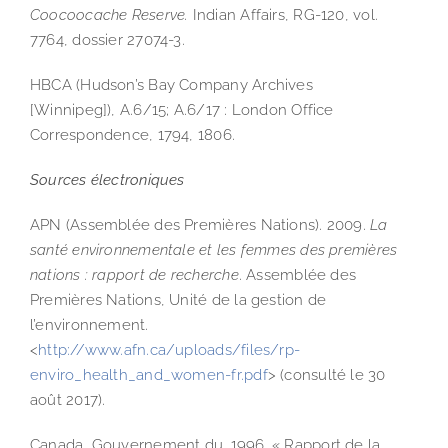
Coocoocache Reserve.
Indian Affairs, RG-120, vol.
7764, dossier 27074-3.
HBCA (Hudson’s Bay Company Archives
[Winnipeg]), A.6/15; A.6/17 : London Office
Correspondence, 1794, 1806.
Sources électroniques
APN (Assemblée des Premières Nations). 2009.
La
santé environnementale et les femmes des premières
nations : rapport de recherche
. Assemblée des
Premières Nations, Unité de la gestion de
l’environnement.
<
http://www.afn.ca/uploads/files/rp-
enviro_health_and_women-fr.pdf
> (consulté le 30
août 2017).
Canada, Gouvernement du. 1996. « Rapport de la