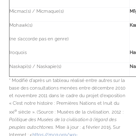
Micmac(s) / Micmaque(s)
Mi
Mohawk(s)
Ka
(ne s’accorde pas en genre)
Iroquois
Ha
Naskapi(s) / Naskapie(s)
Na
* Modifié d’après un tableau réalisé entre autres sur la
base des consultations menées entre décembre 2010
et novembre 2011 dans le cadre du projet d’exposition
« C’est notre histoire : Premières Nations et Inuit du
e
xxi
siècle ». (Source : Musées de la civilisation, 2012 :
Politique des Musées de la civilisation à l’égard des
peuples autochtones
. Mise à jour : 4 février 2015. Sur
Internet : <
https://mcq.org/wp-