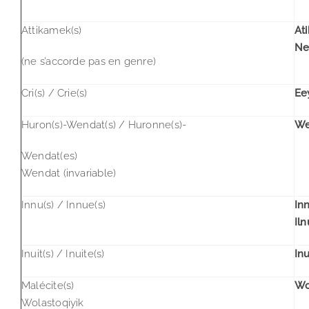
Attikamek(s)
At
Ne
(ne s’accorde pas en genre)
Cri(s) / Crie(s)
Eey
Huron(s)-Wendat(s) / Huronne(s)-
We
Wendat(es)
Wendat
(invariable)
Innu(s) / Innue(s)
Inn
Iln
Inuit(s) / Inuite(s)
Inu
Malécite(s)
Wo
Wolastoqiyik