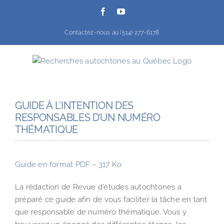
Passer
Facebook
YouTube
au
contenu
Contactez-nous au (514) 277-6178
GUIDE À L’INTENTION DES
RESPONSABLES D’UN NUMÉRO
THÉMATIQUE
Guide en format PDF – 317 Ko
La rédaction de Revue d’études autochtones a
préparé ce guide afin de vous faciliter la tâche en tant
que responsable de numéro thématique. Vous y