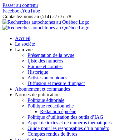
Passer au contenu
Facebook
YouTube
Contactez-nous au (514) 277-6178
Accueil
La société
La revue
Présentation de la revue
Liste des numéros
Équipe et comités
Historique
Artistes autochtones
Diffusion et mesure d’impact
Abonnement et commandes
Normes de publication
Politique éditoriale
Politique rédactionnelle
Rédaction épicène
Politique d’utilisation des outils d’IAG
Appel de textes et de numéros thématiques
Guide pour les responsables d’un numéro
Comptes rendus de livres
Les collections