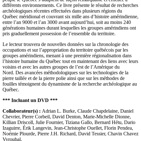
différents environnements. Ce livre présente le résultat de recherches
archéologiques récentes effectuées dans plusieurs régions du
Québec méridional et couvrant six mille ans d’histoire amérindienne,
entre l’an 9000 et l’an 3000 avant aujourd’hui, soit au moins 240
générations humaines durant lesquelles les groupes amérindiens ont
pris graduellement possession de l’ensemble du territoire.
Le lecteur trouvera de nouvelles données sur la chronologie des
occupations et sur l’appropriation du territoire québécois par les
groupes amérindiens, menant à une première régionalisation dans
l’histoire humaine du Québec tout en maintenant des liens avec leurs
voisins et avec les autres groupes de l’est de l’Amérique du
Nord. Des avancées méthodologiques sur les technologies de la
pierre taillée et de la pierre polie ainsi que sur les méthodes de
fouilles témoignent du dynamisme de la recherche archéologique au
Québec.
*** Incluant un DVD ***
Collaborateur(s) :
Adrian L. Burke, Claude Chapdelaine, Daniel
Chevrier, Pierre Corbeil, David Denton, Marie-Michelle Dionne,
Killian Driscoll, Julie Fournier, Tiziana Gallo, Bernard Hétu, Dario
Izaguirre, Érik Langevin, Jean-Christophe Ouellet, Florin Pendea,
Noémie Plourde, Pierre J.H. Richard, David Tessier, Chavin Chavez
Vyroubal.