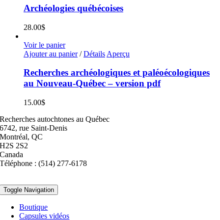
Archéologies québécoises
28.00
$
Voir le panier
Ajouter au panier
/
Détails
Aperçu
Recherches archéologiques et paléoécologiques
au Nouveau-Québec – version pdf
15.00
$
Recherches autochtones au Québec
6742, rue Saint-Denis
Montréal, QC
H2S 2S2
Canada
Téléphone : (514) 277-6178
Toggle Navigation
Boutique
Capsules vidéos