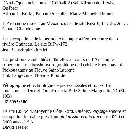
l’Archaïque ancien au site CeEt-482 (Saint-Romuald, Lévis,
Québec)
Adrian L. Burke, Killian Driscoll et Marie-Michelle Dionne
L’Archaïque moyen au Méganticois et le site BiEr-6, Lac des Joncs
Claude Chapdelaine
Les occupations de la période Archaïque à l’embouchure de la
rivière Gatineau. Le site BiFw-172
Jean-Christophe Ouellet
La question des identités culturelles au cours de l’Archaïque
supérieur sur le bassin hydrographique de la rivière Saguenay : du
Piekouagamy au Fleuve Saint-Laurent
Érik Langevin et Noémie Plourde
Pétrographie et technologie de pierres fossiles et polies. Le
mudstone shaleux et l’ardoise de la Baie Sainte-Marguerite (DbEl-
10B)
Tiziana Gallo
Le site EkCw-4, Moyenne Côte-Nord, Québec. Paysage sonore et
occupation humaine près d’un
ninimissiu pakatakan
entre 6650 et
3400 ans cal AA
David Tessier