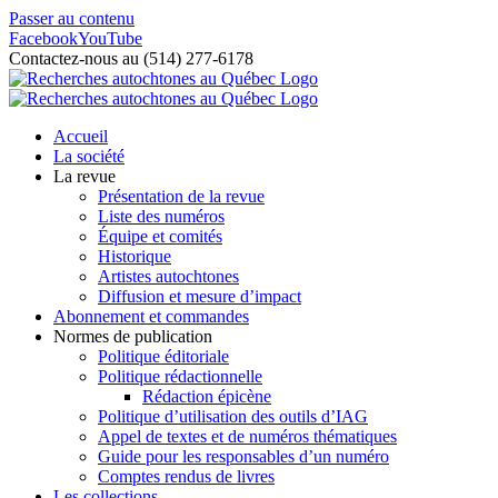
Passer au contenu
Facebook
YouTube
Contactez-nous au (514) 277-6178
Accueil
La société
La revue
Présentation de la revue
Liste des numéros
Équipe et comités
Historique
Artistes autochtones
Diffusion et mesure d’impact
Abonnement et commandes
Normes de publication
Politique éditoriale
Politique rédactionnelle
Rédaction épicène
Politique d’utilisation des outils d’IAG
Appel de textes et de numéros thématiques
Guide pour les responsables d’un numéro
Comptes rendus de livres
Les collections