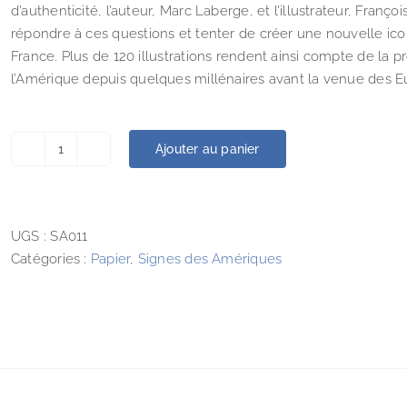
d’authenticité, l’auteur, Marc Laberge, et l’illustrateur, Franço
répondre à ces questions et tenter de créer une nouvelle 
France. Plus de 120 illustrations rendent ainsi compte de la 
l’Amérique depuis quelques millénaires avant la venue des 
Ajouter au panier
quantité
de
Affiquets,
matachias
UGS :
SA011
et
Catégories :
Papier
,
Signes des Amériques
vermillon.
Ethnographie
illustrée
des
Algonquiens
du