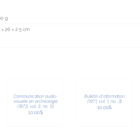
00 g
 × 26 × 2.5 cm
AJOUTER
AJOUTER
AU
AU
PANIER
PANIER
/
/
Communication audio-
Bulletin d’information
APERÇU
APERÇU
visuelle en archéologie
(1971, vol. 1, no. 3)
(1973, vol. 3, no. 5)
10.00
$
10.00
$