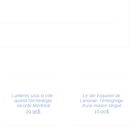
AJOUTER
AJOUTER
AU
AU
PANIER
PANIER
/
/
Lumières sous la ville :
Le site iroquoien de
APERÇU
APERÇU
quand l’archéologie
Lanoraie. Témoignage
raconte Montréal
d’une maison longue
29.95
$
10.00
$