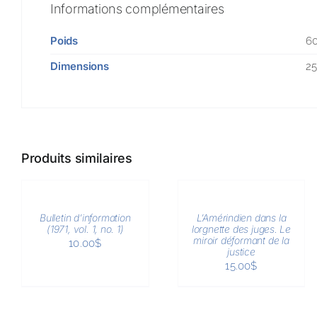
Informations complémentaires
Poids
6
Dimensions
25
Produits similaires
AJOUTER
AJOUTER
AU
AU
PANIER
PANIER
/
/
Bulletin d’information
L’Amérindien dans la
APERÇU
APERÇU
(1971, vol. 1, no. 1)
lorgnette des juges. Le
miroir déformant de la
10.00
$
justice
15.00
$