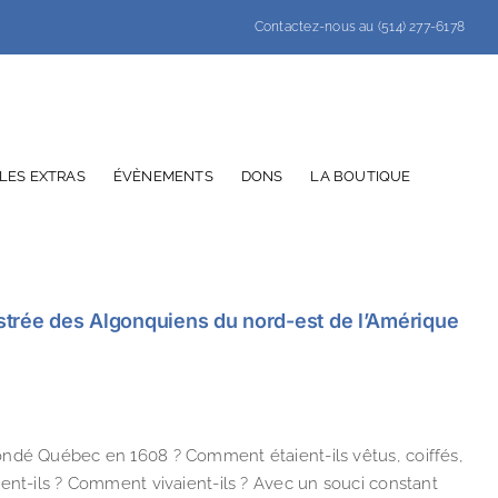
Contactez-nous au (514) 277-6178
LES EXTRAS
ÉVÈNEMENTS
DONS
LA BOUTIQUE
lustrée des Algonquiens du nord-est de l’Amérique
ondé Québec en 1608 ? Comment étaient-ils vêtus, coiffés,
ent-ils ? Comment vivaient-ils ? Avec un souci constant