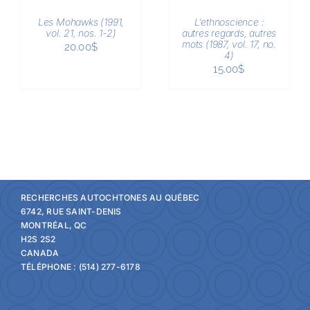
/
/
Les Mohawks (1991,
L’ethnoscience :
DÉTAILS
DÉTAILS
vol. 21, nos. 1-2)
autres regards, autres
mots (1987, vol. 17, no.
20.00
$
4)
15.00
$
RECHERCHES AUTOCHTONES AU QUÉBEC
6742, RUE SAINT-DENIS
MONTRÉAL, QC
H2S 2S2
CANADA
TÉLÉPHONE : (514) 277-6178