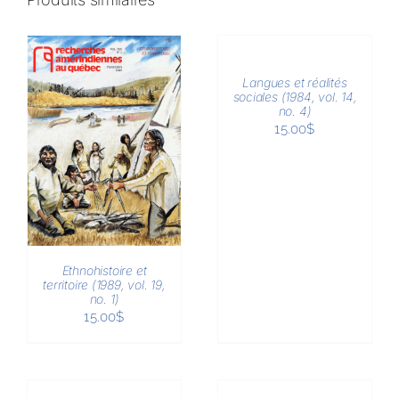
AJOUTER
AU
PANIER
/
Langues et réalités
DÉTAILS
sociales (1984, vol. 14,
no. 4)
15.00
$
Ethnohistoire et
territoire (1989, vol. 19,
no. 1)
15.00
$
AJOUTER
AJOUTER
AU
AU
PANIER
PANIER