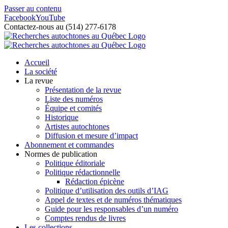
Passer au contenu
Facebook
YouTube
Contactez-nous au (514) 277-6178
Accueil
La société
La revue
Présentation de la revue
Liste des numéros
Équipe et comités
Historique
Artistes autochtones
Diffusion et mesure d’impact
Abonnement et commandes
Normes de publication
Politique éditoriale
Politique rédactionnelle
Rédaction épicène
Politique d’utilisation des outils d’IAG
Appel de textes et de numéros thématiques
Guide pour les responsables d’un numéro
Comptes rendus de livres
Les collections