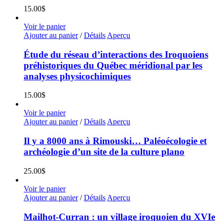
15.00
$
Voir le panier
Ajouter au panier
/
Détails
Aperçu
Étude du réseau d’interactions des Iroquoiens
préhistoriques du Québec méridional par les
analyses physicochimiques
15.00
$
Voir le panier
Ajouter au panier
/
Détails
Aperçu
Il y a 8000 ans à Rimouski… Paléoécologie et
archéologie d’un site de la culture plano
25.00
$
Voir le panier
Ajouter au panier
/
Détails
Aperçu
Mailhot-Curran : un village iroquoien du XVIe