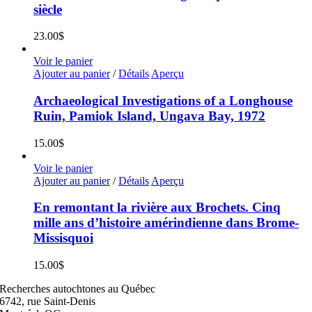
siècle
23.00
$
Voir le panier
Ajouter au panier
/
Détails
Aperçu
Archaeological Investigations of a Longhouse
Ruin, Pamiok Island, Ungava Bay, 1972
15.00
$
Voir le panier
Ajouter au panier
/
Détails
Aperçu
En remontant la rivière aux Brochets. Cinq
mille ans d’histoire amérindienne dans Brome-
Missisquoi
15.00
$
Recherches autochtones au Québec
6742, rue Saint-Denis