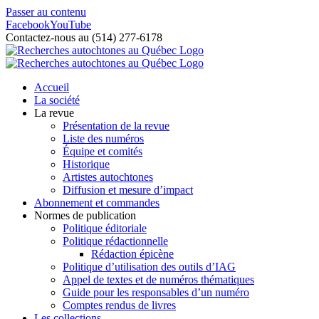
Passer au contenu
Facebook
YouTube
Contactez-nous au (514) 277-6178
Accueil
La société
La revue
Présentation de la revue
Liste des numéros
Équipe et comités
Historique
Artistes autochtones
Diffusion et mesure d’impact
Abonnement et commandes
Normes de publication
Politique éditoriale
Politique rédactionnelle
Rédaction épicène
Politique d’utilisation des outils d’IAG
Appel de textes et de numéros thématiques
Guide pour les responsables d’un numéro
Comptes rendus de livres
Les collections