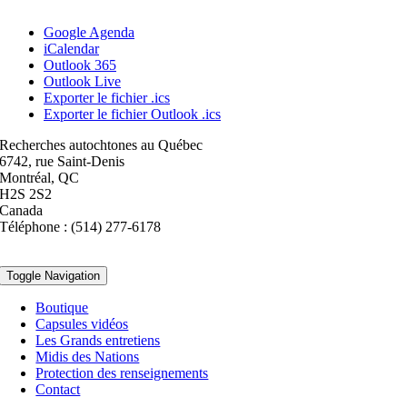
Google Agenda
iCalendar
Outlook 365
Outlook Live
Exporter le fichier .ics
Exporter le fichier Outlook .ics
Recherches autochtones au Québec
6742, rue Saint-Denis
Montréal, QC
H2S 2S2
Canada
Téléphone : (514) 277-6178
Toggle Navigation
Boutique
Capsules vidéos
Les Grands entretiens
Midis des Nations
Protection des renseignements
Contact